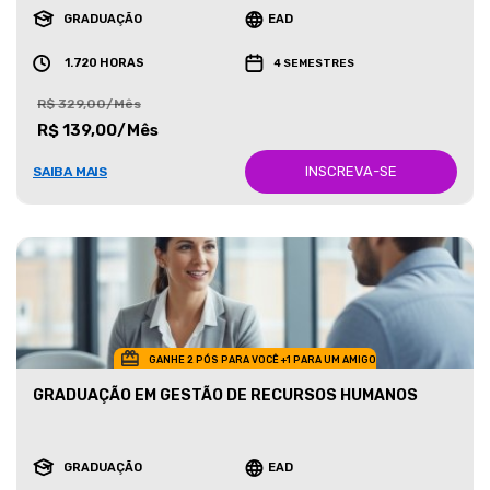
GRADUAÇÃO
EAD
1.720 HORAS
4 SEMESTRES
R$ 329,00/Mês
R$ 139,00/Mês
INSCREVA-SE
SAIBA MAIS
GANHE 2 PÓS PARA VOCÊ +1 PARA UM AMIGO
GRADUAÇÃO EM GESTÃO DE RECURSOS HUMANOS
GRADUAÇÃO
EAD