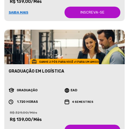
R$ 139,00/Mês
INSCREVA-SE
SAIBA MAIS
GANHE 2 PÓS PARA VOCÊ +1 PARA UM AMIGO
GRADUAÇÃO EM LOGÍSTICA
GRADUAÇÃO
EAD
1.720 HORAS
4 SEMESTRES
R$ 329,00/Mês
R$ 139,00/Mês