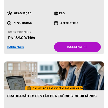
GRADUAÇÃO
EAD
1.720 HORAS
4 SEMESTRES
R$ 329,00/Mês
R$ 139,00/Mês
INSCREVA-SE
SAIBA MAIS
GANHE 2 PÓS PARA VOCÊ +1 PARA UM AMIGO
GRADUAÇÃO EM GESTÃO DE NEGÓCIOS IMOBILIÁRIOS