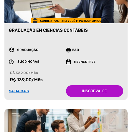
GANHE 2 PÓS PARA VOCÊ +1 PARA UM AMIGO
GRADUAÇÃO EM CIÊNCIAS CONTÁBEIS
GRADUAÇÃO
EAD
3.200 HORAS
8 SEMESTRES
R$ 329,00/Mês
R$ 139,00/Mês
INSCREVA-SE
SAIBA MAIS