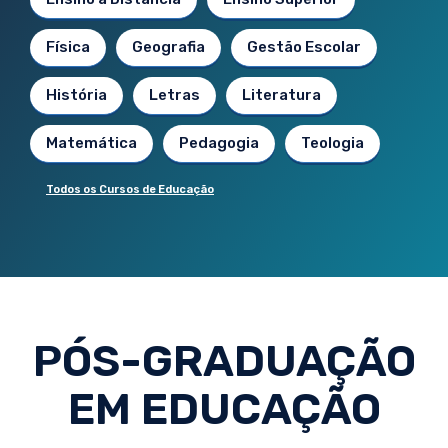
Física
Geografia
Gestão Escolar
História
Letras
Literatura
Matemática
Pedagogia
Teologia
Todos os Cursos de Educação
PÓS-GRADUAÇÃO
EM EDUCAÇÃO